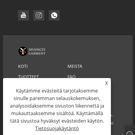
KOTI
MEISTÄ
TUOTTEET
FAQ
X
LADATA
LÄHETÄ KYSELY
Käytämme evästeitä tarjotaksemme
OTA YHTEYTTÄ
sinulle paremman selauskokemuksen,
analysoidaksemme sivuston liikennettä ja
mukauttaaksemme sisältöä. Käyttämällä
Copyright © 2022 YIWU SHANGYI GARMENT CO.,LTD -
tätä sivustoa hyväksyt evästeiden käytön.
Hengenpelastaja-olkihattu, Cowboy-olkihattu - Kaikki
Tietosuojakäytäntö
oikeudet pidätetään.