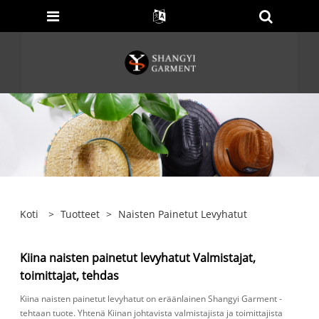
Koti
>
Tuotteet
>
Naisten Painetut Levyhatut
Kiina naisten painetut levyhatut Valmistajat,
toimittajat, tehdas
Kiina naisten painetut levyhatut on eräänlainen Shangyi Garment -
tehtaan tuote. Yhtenä Kiinan johtavista valmistajista ja toimittajista