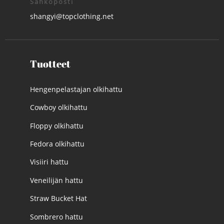
Sähköposti
shangyi@topclothing.net
Tuotteet
Hengenpelastajan olkihattu
Cowboy olkihattu
Floppy olkihattu
Fedora olkihattu
Visiiri hattu
Veneilijän hattu
Straw Bucket Hat
Sombrero hattu