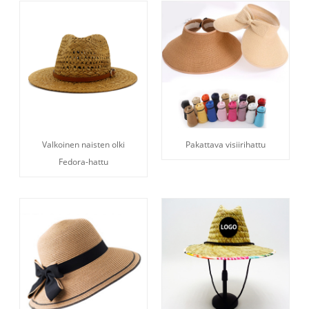
Valkoinen naisten olki
Pakattava visiirihattu
Fedora-hattu