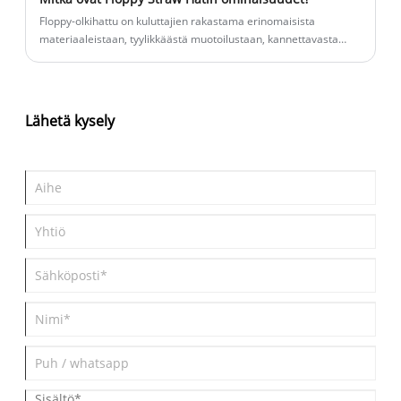
Floppy-olkihattu on kuluttajien rakastama erinomaisista
materiaaleistaan, tyylikkäästä muotoilustaan, kannettavasta
suorituskyvystään ja erilaisista toiminnallisista
ominaisuuksistaan. Olipa kyse päivittäisestä matkoista tai
ulkoilusta, se on korvaamaton aurinkosuojatuote.
Lähetä kysely