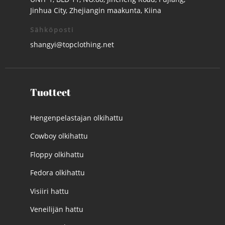
Jinhua City, Zhejiangin maakunta, Kiina
Sähköposti
shangyi@topclothing.net
Tuotteet
Hengenpelastajan olkihattu
Cowboy olkihattu
Floppy olkihattu
Fedora olkihattu
Visiiri hattu
Veneilijän hattu