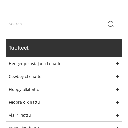
Tuotteet
Hengenpelastajan olkihattu
Cowboy olkihattu
Floppy olkihattu
Fedora olkihattu
Visiiri hattu
Veneilijän hattu