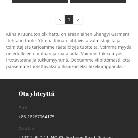
<
1
>
Kiina Kruunuton olkihattu on eräänlainen Shangyi Garment
-tehtaan tuote. Yhtenä Kiinan johtavista valmistajista ja
toimittajista tarjoamme räätälöityjä tuotteita. Voimme myydä
ne edulliseen hintaan ja räätälöidä. Voimme tukea myös
irtotavarana ja tukkumyyntinä. Odotamme vilpittömästi, että
pääsemme luotettavaksi pitkäaikaiseksi liikekumppaniksi!
Ota yhteyttä
Puh
+86-18267064175
Osoite
UNIT 1, BLD 11, NO.88, Jincheng Road, Pujiang,