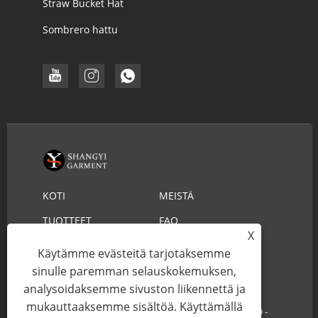
Straw Bucket Hat
Sombrero hattu
KOTI
MEISTÄ
TUOTTEET
FAQ
X
LADATA
LÄHETÄ KYSELY
Käytämme evästeitä tarjotaksemme
sinulle paremman selauskokemuksen,
OTA YHTEYTTÄ
analysoidaksemme sivuston liikennettä ja
mukauttaaksemme sisältöä. Käyttämällä
Copyright © 2022 YIWU SHANGYI GARMENT CO.,LTD -