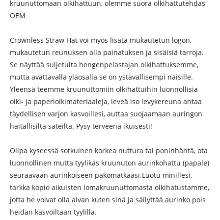
kruunuttomaan olkihattuun, olemme suora olkihattutehdas,
OEM
Crownless Straw Hat voi myös lisätä mukautetun logon,
mukautetun reunuksen alla painatuksen ja sisäisiä tarroja.
Se näyttää suljetulta hengenpelastajan olkihattuksemme,
mutta avattavalla yläosalla se on ystävällisempi naisille.
Yleensä teemme kruunuttomiin olkihattuihin luonnollisia
olki- ja paperiolkimateriaaleja, leveä iso levykereuna antaa
täydellisen varjon kasvoillesi, auttaa suojaamaan auringon
haitallisilta säteiltä. Pysy terveenä ikuisesti!
Olipa kyseessä sotkuinen korkea nuttura tai poninhäntä, ota
luonnollinen mutta tyylikäs kruunuton aurinkohattu (papale)
seuraavaan aurinkoiseen pakomatkaasi.Luotu minillesi,
tarkka kopio aikuisten lomakruunuttomasta olkihatustamme,
jotta he voivat olla aivan kuten sinä ja säilyttää aurinko pois
heidän kasvoiltaan tyylillä.