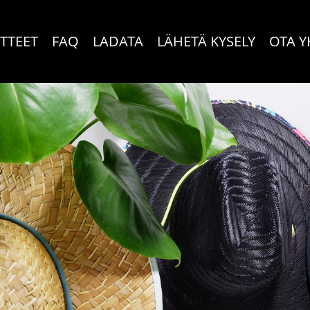
TTEET
FAQ
LADATA
LÄHETÄ KYSELY
OTA Y