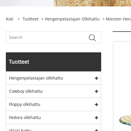
Koti
>
Tuotteet
>
Hengenpelastajan Olkihattu
>
Miesten Hen
Tuotteet
Hengenpelastajan olkihattu
Cowboy olkihattu
Floppy olkihattu
Fedora olkihattu
Visiiri hattu