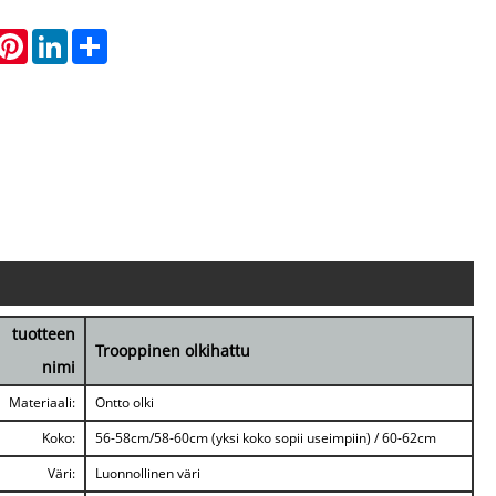
hatsApp
Pinterest
LinkedIn
Share
tuotteen
Trooppinen olkihattu
nimi
Materiaali:
Ontto olki
Koko:
56-58cm/58-60cm (yksi koko sopii useimpiin) / 60-62cm
Väri:
Luonnollinen väri