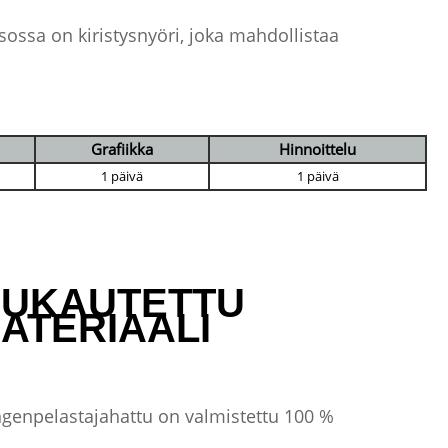
ossa on kiristysnyöri, joka mahdollistaa
Grafiikka
Hinnoittelu
1 päivä
1 päivä
UKAUTETTU
ATERIAALI
genpelastajahattu on valmistettu 100 %