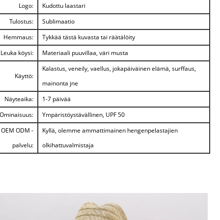
Logo:
Kudottu laastari
Tulostus:
Sublimaatio
Hemmaus:
Tykkää tästä kuvasta tai räätälöity
Leuka köysi:
Materiaali puuvillaa, väri musta
Kalastus, veneily, vaellus, jokapäiväinen elämä, surffaus,
Käyttö:
mainonta jne
Näyteaika:
1-7 päivää
Ominaisuus:
Ympäristöystävällinen, UPF 50
OEM ODM -
Kyllä, olemme ammattimainen hengenpelastajien
palvelu:
olkihattuvalmistaja