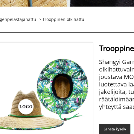
genpelastajahattu
> Trooppinen olkihattu
Trooppine
Shangyi Gar
olkihattuval
joustava MOQ
luotettava l
jakelijoita,
räätälöimään
yhteyttä saad
Lähetä kysely