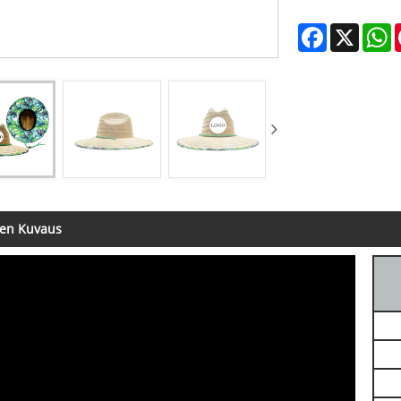
Facebook
X
W
een Kuvaus