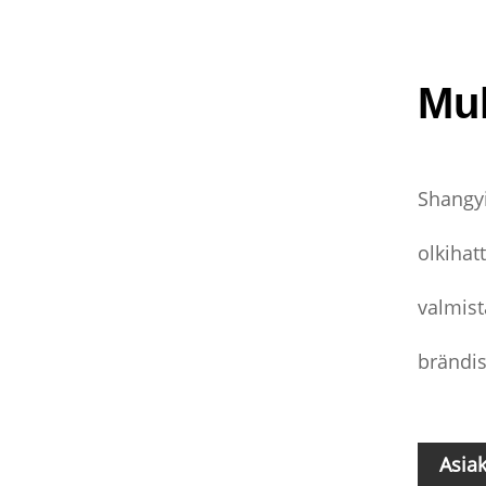
Mu
Shangy
olkihat
valmist
brändisi
Asia