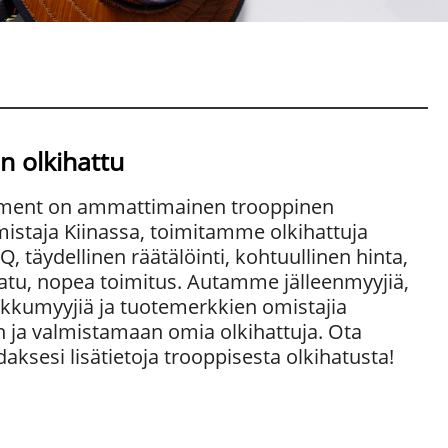
n olkihattu
ment on ammattimainen trooppinen
mistaja Kiinassa, toimitamme olkihattuja
, täydellinen räätälöinti, kohtuullinen hinta,
aatu, nopea toimitus. Autamme jälleenmyyjiä,
 tukkumyyjiä ja tuotemerkkien omistajia
 ja valmistamaan omia olkihattuja. Ota
aksesi lisätietoja trooppisesta olkihatusta!