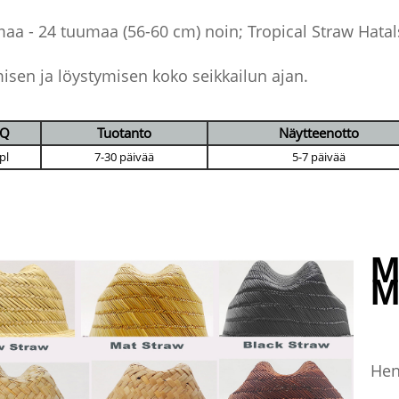
aa - 24 tuumaa (56-60 cm) noin; Tropical Straw Hatals
misen ja löystymisen koko seikkailun ajan.
Q
Tuotanto
Näytteenotto
pl
7-30 päivää
5-7 päivää
M
M
Hen