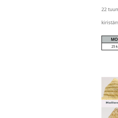
22 tuum
kiristä
MO
25 k