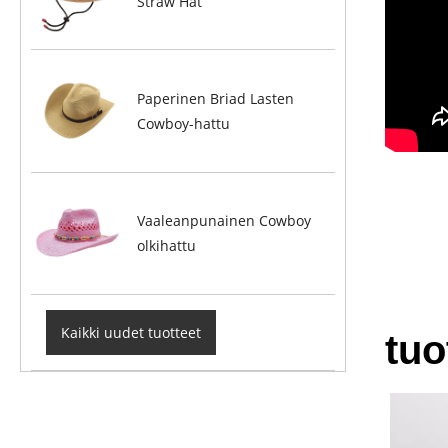
Straw Hat
Paperinen Briad Lasten
Cowboy-hattu
Vaaleanpunainen Cowboy
olkihattu
Kaikki uudet tuotteet
tuo