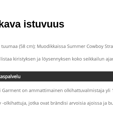
kava istuvuus
 tuumaa (58 cm); Muodikkaissa Summer Cowboy Straw 
istaa kiristyksen ja löysennyksen koko seikkailun aja
kaspalvelu
i Garment on ammattimainen olkihattuvalmistaja yli
-olkihattuja, jotka ovat brändisi arvoisia ajoissa ja bu