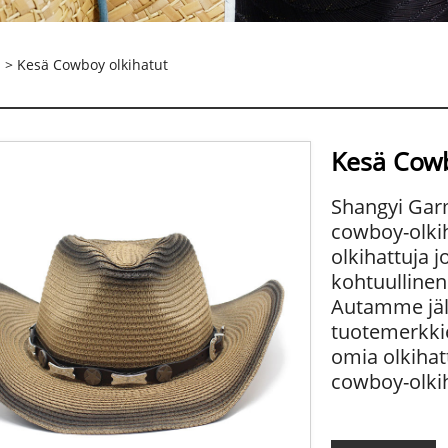
> Kesä Cowboy olkihatut
Kesä Cowb
Shangyi Gar
cowboy-olkih
olkihattuja 
kohtuullinen
Autamme jäll
tuotemerkki
omia olkihat
cowboy-olkih