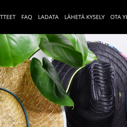
TTEET
FAQ
LADATA
LÄHETÄ KYSELY
OTA Y