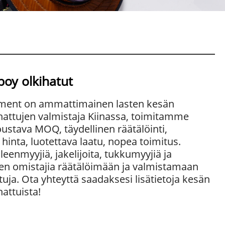
oy olkihatut
ment on ammattimainen lasten kesän
attujen valmistaja Kiinassa, toimitamme
joustava MOQ, täydellinen räätälöinti,
 hinta, luotettava laatu, nopea toimitus.
eenmyyjiä, jakelijoita, tukkumyyjiä ja
en omistajia räätälöimään ja valmistamaan
tuja. Ota yhteyttä saadaksesi lisätietoja kesän
attuista!