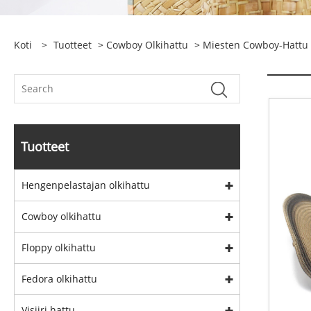
Koti
>
Tuotteet
>
Cowboy Olkihattu
>
Miesten Cowboy-Hattu
Tuotteet
Hengenpelastajan olkihattu
Cowboy olkihattu
Floppy olkihattu
Fedora olkihattu
Visiiri hattu