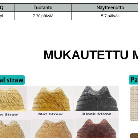
Q
Tuotanto
Näytteenotto
pl
7-30 päivää
5-7 päivää
MUKAUTETTU M