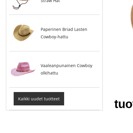
Straw Hat
Paperinen Briad Lasten
Cowboy-hattu
Vaaleanpunainen Cowboy
olkihattu
Kaikki uudet tuotteet
tuo