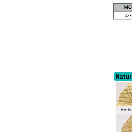
MO
25 k