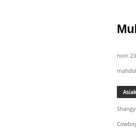
Mu
noin 23
mahdoll
Asia
Shangy
Cowboy 