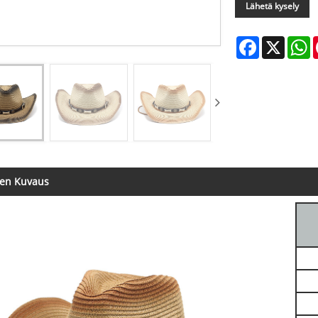
Lähetä kysely
Facebook
X
W
een Kuvaus