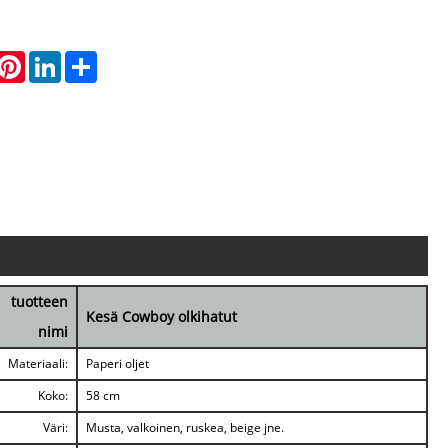
hatsApp
Pinterest
LinkedIn
Share
tuotteen
Kesä Cowboy olkihatut
nimi
Materiaali:
Paperi oljet
Koko:
58 cm
Väri:
Musta, valkoinen, ruskea, beige jne.