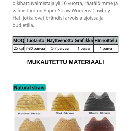
olkihattuvalmistaja yli 10 vuotta, räätälöimme ja
valmistamme Paper Straw Womens Cowboy
Hat, jotka ovat brändisi arvoisia ajoissa ja
budjetilla.
MOQ
Tuotanto
Näytteenotto
Grafiikka
Hinnoittelu
25 kpl
7-30 päivää
5-7 päivää
1 päivä
1 päivä
MUKAUTETTU MATERIAALI