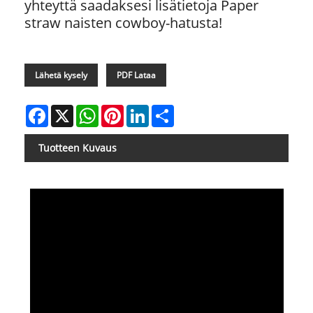
yhteyttä saadaksesi lisätietoja Paper
straw naisten cowboy-hatusta!
Lähetä kysely
PDF Lataa
Facebook
X
WhatsApp
Pinterest
LinkedIn
Share
Tuotteen Kuvaus