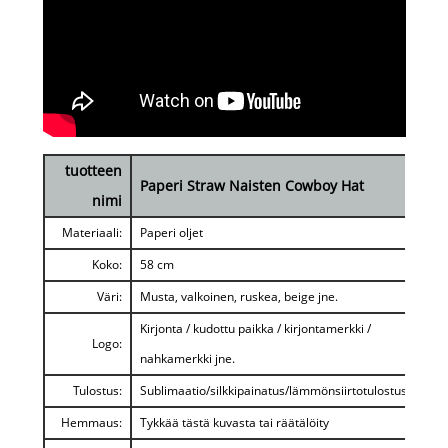
tuotteen
Paperi Straw Naisten Cowboy Hat
nimi
Materiaali:
Paperi oljet
Koko:
58 cm
Väri:
Musta, valkoinen, ruskea, beige jne.
Kirjonta / kudottu paikka / kirjontamerkki /
Logo:
nahkamerkki jne.
Tulostus:
Sublimaatio/silkkipainatus/lämmönsiirtotulostus
Hemmaus:
Tykkää tästä kuvasta tai räätälöity