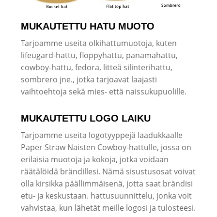
MUKAUTETTU HATU MUOTO
Tarjoamme useita olkihattumuotoja, kuten
lifeugard-hattu, floppyhattu, panamahattu,
cowboy-hattu, fedora, litteä silinterihattu,
sombrero jne., jotka tarjoavat laajasti
vaihtoehtoja sekä mies- että naissukupuolille.
MUKAUTETTU LOGO LAIKU
Tarjoamme useita logotyyppejä laadukkaalle
Paper Straw Naisten Cowboy-hattulle, jossa on
erilaisia ​​muotoja ja kokoja, jotka voidaan
räätälöidä brändillesi. Nämä sisustusosat voivat
olla kirsikka päällimmäisenä, jotta saat brändisi
etu- ja keskustaan. hattusuunnittelu, jonka voit
vahvistaa, kun lähetät meille logosi ja tulosteesi.