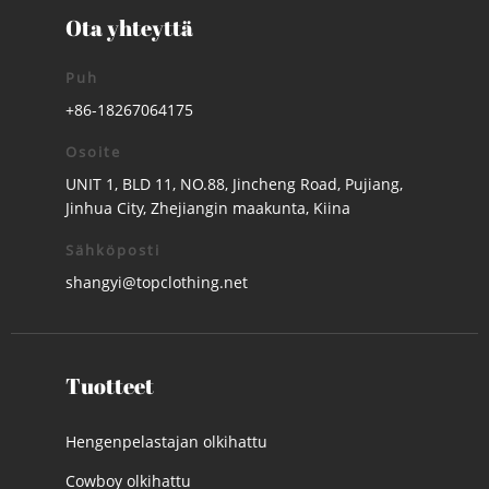
Ota yhteyttä
Puh
+86-18267064175
Osoite
UNIT 1, BLD 11, NO.88, Jincheng Road, Pujiang,
Jinhua City, Zhejiangin maakunta, Kiina
Sähköposti
shangyi@topclothing.net
Tuotteet
Hengenpelastajan olkihattu
Cowboy olkihattu