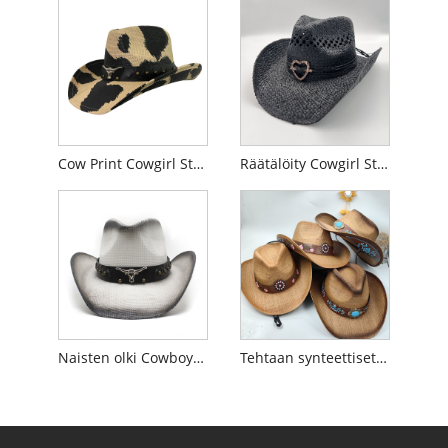
Cow Print Cowgirl Straw Hat Toimittaja
Räätälöity Cowgirl Straw Hat Factory
Naisten olki Cowboy-hattujen toimittajat
Tehtaan synteettiset länsiolkihatut