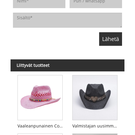
Liittyvät tuotteet
Vaaleanpunainen Cowboy olkihattu
Valmistajan uusimmat mustat cowgirl-olkihatut