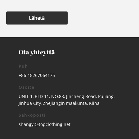
Lähetä
Ota yhteyttä
Puh
+86-18267064175
Osoite
UNIT 1, BLD 11, NO.88, Jincheng Road, Pujiang,
Jinhua City, Zhejiangin maakunta, Kiina
Sähköposti
shangyi@topclothing.net