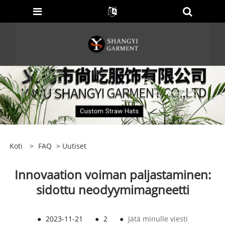
Koti
>
FAQ
>
Uutiset
Innovaation voiman paljastaminen:
sidottu neodyymimagneetti
●
2023-11-21
●
2
●
Jätä minulle viesti