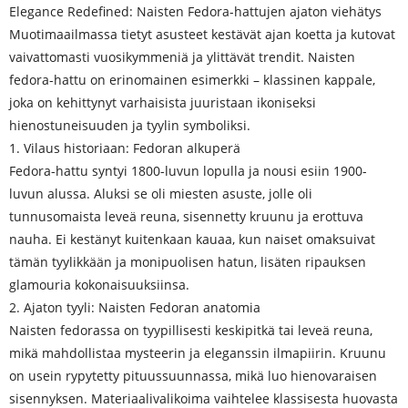
Elegance Redefined: Naisten Fedora-hattujen ajaton viehätys
Muotimaailmassa tietyt asusteet kestävät ajan koetta ja kutovat
vaivattomasti vuosikymmeniä ja ylittävät trendit. Naisten
fedora-hattu on erinomainen esimerkki – klassinen kappale,
joka on kehittynyt varhaisista juuristaan ​​ikoniseksi
hienostuneisuuden ja tyylin symboliksi.
1. Vilaus historiaan: Fedoran alkuperä
Fedora-hattu syntyi 1800-luvun lopulla ja nousi esiin 1900-
luvun alussa. Aluksi se oli miesten asuste, jolle oli
tunnusomaista leveä reuna, sisennetty kruunu ja erottuva
nauha. Ei kestänyt kuitenkaan kauaa, kun naiset omaksuivat
tämän tyylikkään ja monipuolisen hatun, lisäten ripauksen
glamouria kokonaisuuksiinsa.
2. Ajaton tyyli: Naisten Fedoran anatomia
Naisten fedorassa on tyypillisesti keskipitkä tai leveä reuna,
mikä mahdollistaa mysteerin ja eleganssin ilmapiirin. Kruunu
on usein rypytetty pituussuunnassa, mikä luo hienovaraisen
sisennyksen. Materiaalivalikoima vaihtelee klassisesta huovasta