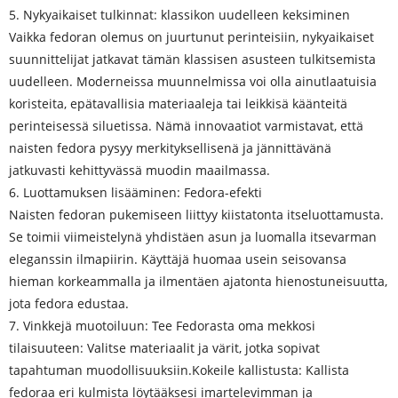
5. Nykyaikaiset tulkinnat: klassikon uudelleen keksiminen
Vaikka fedoran olemus on juurtunut perinteisiin, nykyaikaiset
suunnittelijat jatkavat tämän klassisen asusteen tulkitsemista
uudelleen. Moderneissa muunnelmissa voi olla ainutlaatuisia
koristeita, epätavallisia materiaaleja tai leikkisä käänteitä
perinteisessä siluetissa. Nämä innovaatiot varmistavat, että
naisten fedora pysyy merkityksellisenä ja jännittävänä
jatkuvasti kehittyvässä muodin maailmassa.
6. Luottamuksen lisääminen: Fedora-efekti
Naisten fedoran pukemiseen liittyy kiistatonta itseluottamusta.
Se toimii viimeistelynä yhdistäen asun ja luomalla itsevarman
eleganssin ilmapiirin. Käyttäjä huomaa usein seisovansa
hieman korkeammalla ja ilmentäen ajatonta hienostuneisuutta,
jota fedora edustaa.
7. Vinkkejä muotoiluun: Tee Fedorasta oma mekkosi
tilaisuuteen: Valitse materiaalit ja värit, jotka sopivat
tapahtuman muodollisuuksiin.Kokeile kallistusta: Kallista
fedoraa eri kulmista löytääksesi imartelevimman ja