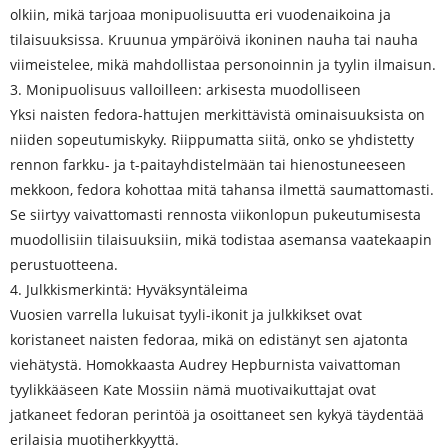
olkiin, mikä tarjoaa monipuolisuutta eri vuodenaikoina ja
tilaisuuksissa. Kruunua ympäröivä ikoninen nauha tai nauha
viimeistelee, mikä mahdollistaa personoinnin ja tyylin ilmaisun.
3. Monipuolisuus valloilleen: arkisesta muodolliseen
Yksi naisten fedora-hattujen merkittävistä ominaisuuksista on
niiden sopeutumiskyky. Riippumatta siitä, onko se yhdistetty
rennon farkku- ja t-paitayhdistelmään tai hienostuneeseen
mekkoon, fedora kohottaa mitä tahansa ilmettä saumattomasti.
Se siirtyy vaivattomasti rennosta viikonlopun pukeutumisesta
muodollisiin tilaisuuksiin, mikä todistaa asemansa vaatekaapin
perustuotteena.
4. Julkkismerkintä: Hyväksyntäleima
Vuosien varrella lukuisat tyyli-ikonit ja julkkikset ovat
koristaneet naisten fedoraa, mikä on edistänyt sen ajatonta
viehätystä. Homokkaasta Audrey Hepburnista vaivattoman
tyylikkääseen Kate Mossiin nämä muotivaikuttajat ovat
jatkaneet fedoran perintöä ja osoittaneet sen kykyä täydentää
erilaisia ​​​​muotiherkkyyttä.