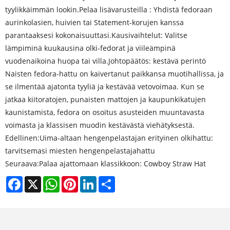
tyylikkäimmän lookin.Pelaa lisävarusteilla : Yhdistä fedoraan
aurinkolasien, huivien tai Statement-korujen kanssa
parantaaksesi kokonaisuuttasi.Kausivaihtelut: Valitse
lämpiminä kuukausina olki-fedorat ja viileämpinä
vuodenaikoina huopa tai villa.Johtopäätös: kestävä perintö
Naisten fedora-hattu on kaivertanut paikkansa muotihallissa, ja
se ilmentää ajatonta tyyliä ja kestävää vetovoimaa. Kun se
jatkaa kiitoratojen, punaisten mattojen ja kaupunkikatujen
kaunistamista, fedora on osoitus asusteiden muuntavasta
voimasta ja klassisen muodin kestävästä viehätyksestä.
Edellinen:
Uima-altaan hengenpelastajan erityinen olkihattu:
tarvitsemasi miesten hengenpelastajahattu
Seuraava:
Palaa ajattomaan klassikkoon: Cowboy Straw Hat
Facebook
X
WhatsApp
Pinterest
LinkedIn
Share