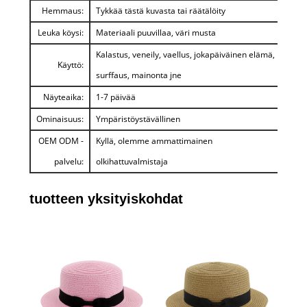
Hemmaus:
Tykkää tästä kuvasta tai räätälöity
Leuka köysi:
Materiaali puuvillaa, väri musta
Kalastus, veneily, vaellus, jokapäiväinen elämä,
Käyttö:
surffaus, mainonta jne
Näyteaika:
1-7 päivää
Ominaisuus:
Ympäristöystävällinen
OEM ODM -
Kyllä, olemme ammattimainen
palvelu:
olkihattuvalmistaja
tuotteen yksityiskohdat