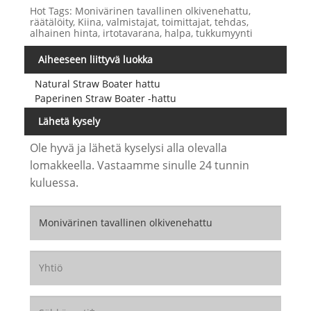
Hot Tags: Monivärinen tavallinen olkivenehattu,
räätälöity, Kiina, valmistajat, toimittajat, tehdas,
alhainen hinta, irtotavarana, halpa, tukkumyynti
Aiheeseen liittyvä luokka
Natural Straw Boater hattu
Paperinen Straw Boater -hattu
Lähetä kysely
Ole hyvä ja lähetä kyselysi alla olevalla
lomakkeella. Vastaamme sinulle 24 tunnin
kuluessa.