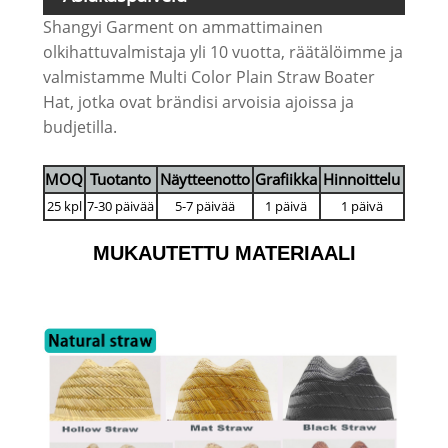
Shangyi Garment on ammattimainen
olkihattuvalmistaja yli 10 vuotta, räätälöimme ja
valmistamme Multi Color Plain Straw Boater
Hat, jotka ovat brändisi arvoisia ajoissa ja
budjetilla.
MOQ
Tuotanto
Näytteenotto
Grafiikka
Hinnoittelu
25 kpl
7-30 päivää
5-7 päivää
1 päivä
1 päivä
MUKAUTETTU MATERIAALI