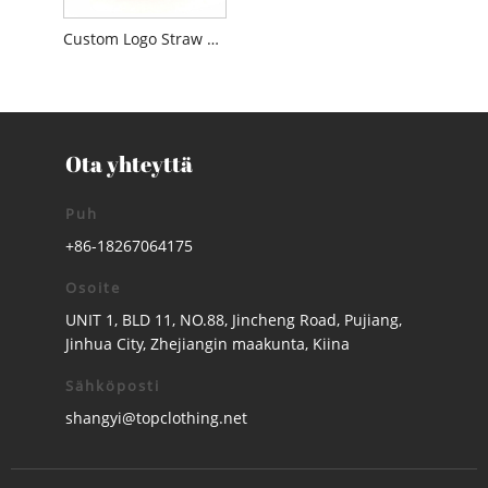
Custom Logo Straw Boater Hat
Ota yhteyttä
Puh
+86-18267064175
Osoite
UNIT 1, BLD 11, NO.88, Jincheng Road, Pujiang,
Jinhua City, Zhejiangin maakunta, Kiina
Sähköposti
shangyi@topclothing.net