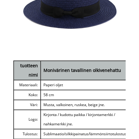
tuotteen
Monivärinen tavallinen olkivenehattu
nimi
Materiaali:
Paperi oljet
Koko:
58 cm
Väri:
Musta, valkoinen, ruskea, beige jne.
Kirjonta / kudottu paikka / kirjontamerkki /
Logo:
nahkamerkki jne.
Tulostus:
Sublimaatio/silkkipainatus/lämmönsiirtotulostus