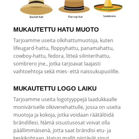
MUKAUTETTU HATU MUOTO
Tarjoamme useita olkihattumuotoja, kuten
lifeugard-hattu, floppyhattu, panamahattu,
cowboy-hattu, fedora, litteä silinterihattu,
sombrero jne., jotka tarjoavat laajasti
vaihtoehtoja sekä mies- että naissukupuolille.
MUKAUTETTU LOGO LAIKU
Tarjoamme useita logotyyppejä laadukkaalle
moniväriselle olkivenehattulle, jossa on useita
muotoja ja kokoja, jotka voidaan räätälöidä
brändillesi. Nämä sisustusosat voivat olla
päällimmäisenä, jotta saat brändisi etu- ja
keskikohtaan. Hatun mallit piirtävät sinut.