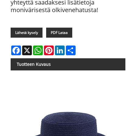
yhteyttä saadaksesi lisätietoja
monivärisestä olkivenehatusta!
Lähetä kysely
PDF Lataa
Facebook
X
WhatsApp
Pinterest
LinkedIn
Share
Tuotteen Kuvaus