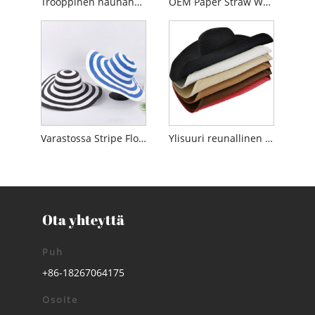
Trooppinen nauhahattu naisille
OEM Paper Straw Women Floppy Hat
Varastossa Stripe Floppy aurinkohattu naiselle
Ylisuuri reunallinen tyhjä levyke aurinkohattu naiselle
Ota yhteyttä
Puh
+86-18267064175
Osoite