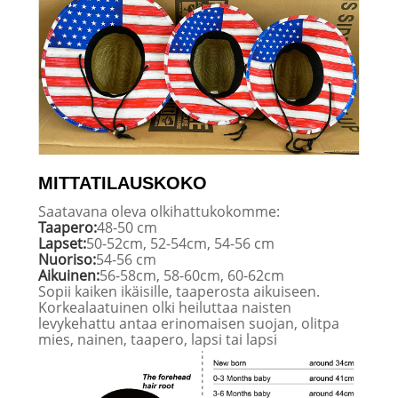
MITTATILAUSKOKO
Saatavana oleva olkihattukokomme:
Taapero:
48-50 cm
Lapset:
50-52cm, 52-54cm, 54-56 cm
Nuoriso:
54-56 cm
Aikuinen:
56-58cm, 58-60cm, 60-62cm
Sopii kaiken ikäisille, taaperosta aikuiseen.
Korkealaatuinen olki heiluttaa naisten
levykehattu antaa erinomaisen suojan, olitpa
mies, nainen, taapero, lapsi tai lapsi