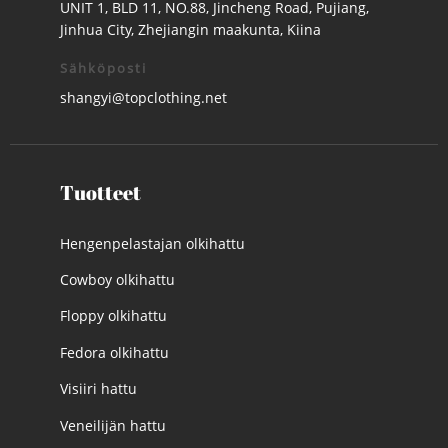
UNIT 1, BLD 11, NO.88, Jincheng Road, Pujiang,
Jinhua City, Zhejiangin maakunta, Kiina
Sähköposti
shangyi@topclothing.net
Tuotteet
Hengenpelastajan olkihattu
Cowboy olkihattu
Floppy olkihattu
Fedora olkihattu
Visiiri hattu
Veneilijän hattu