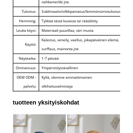
nahkamerkki jne.
Tulostus:
Sublimaatio/silkkipainatus/lämmönsiirtotulostus
Hemming:
Tykkää tästä kuvasta tai räätälöity
Leuka köysi:
Materiaali puuvillaa, väri musta
Kalastus, veneily, vaellus, jokapäiväinen elämä,
Käyttö:
surffaus, mainonta jne
Näyteaika:
1-7 päivää
Ominaisuus:
Ympäristöystävällinen
OEM ODM -
Kyllä, olemme ammattimainen
palvelu:
olkihattuvalmistaja
tuotteen yksityiskohdat