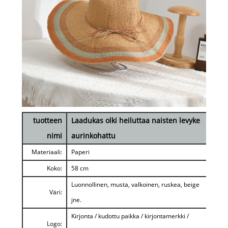
tuotteen
Laadukas olki heiluttaa naisten levyke
nimi
aurinkohattu
Materiaali:
Paperi
Koko:
58 cm
Luonnollinen, musta, valkoinen, ruskea, beige
Väri:
jne.
Kirjonta / kudottu paikka / kirjontamerkki /
Logo: