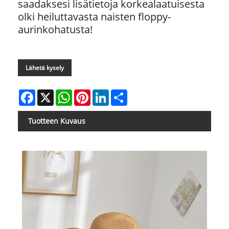
saadaksesi lisätietoja korkealaatuisesta
olki heiluttavasta naisten floppy-
aurinkohatusta!
Lähetä kysely
Facebook
X
WhatsApp
Pinterest
LinkedIn
Share
Tuotteen Kuvaus