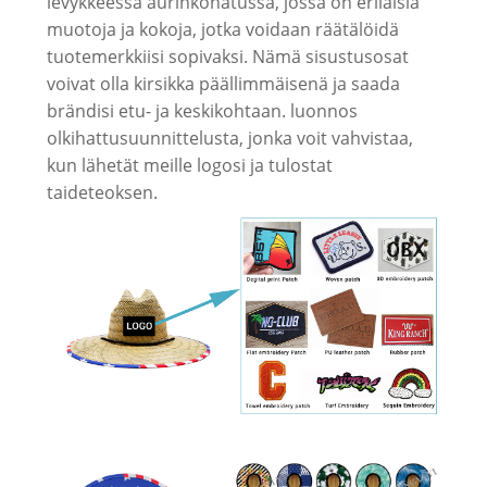
levykkeessä aurinkohatussa, jossa on erilaisia ​​
muotoja ja kokoja, jotka voidaan räätälöidä
tuotemerkkiisi sopivaksi. Nämä sisustusosat
voivat olla kirsikka päällimmäisenä ja saada
brändisi etu- ja keskikohtaan. luonnos
olkihattusuunnittelusta, jonka voit vahvistaa,
kun lähetät meille logosi ja tulostat
taideteoksen.