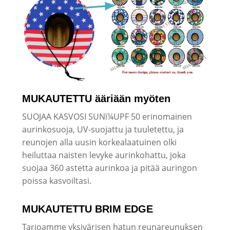
MUKAUTETTU ääriään myöten
SUOJAA KASVOSI SUNï¼UPF 50 erinomainen
aurinkosuoja, UV-suojattu ja tuuletettu, ja
reunojen alla uusin korkealaatuinen olki
heiluttaa naisten levyke aurinkohattu, joka
suojaa 360 astetta aurinkoa ja pitää auringon
poissa kasvoiltasi.
MUKAUTETTU BRIM EDGE
Tarjoamme yksivärisen hatun reunareunuksen