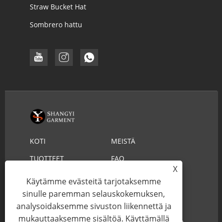
Straw Bucket Hat
Sombrero hattu
KOTI
MEISTÄ
TUOTTEET
FAQ
X
LADATA
LÄHETÄ KYSELY
Käytämme evästeitä tarjotaksemme
OTA YHTEYTTÄ
sinulle paremman selauskokemuksen,
analysoidaksemme sivuston liikennettä ja
mukauttaaksemme sisältöä. Käyttämällä
Copyright © 2022 YIWU SHANGYI GARMENT CO.,LTD -