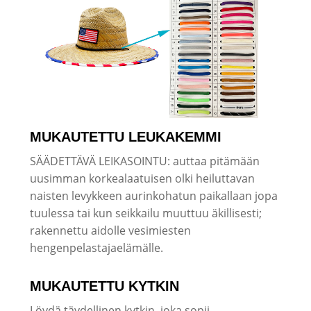
MUKAUTETTU LEUKAKEMMI
SÄÄDETTÄVÄ LEIKASOINTU: auttaa pitämään
uusimman korkealaatuisen olki heiluttavan
naisten levykkeen aurinkohatun paikallaan jopa
tuulessa tai kun seikkailu muuttuu äkillisesti;
rakennettu aidolle vesimiesten
hengenpelastajaelämälle.
MUKAUTETTU KYTKIN
Löydä täydellinen kytkin, joka sopii