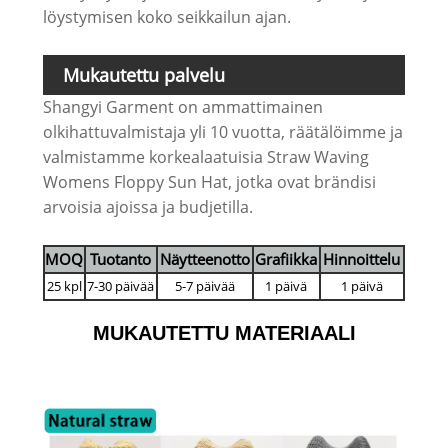
löystymisen koko seikkailun ajan.
Mukautettu palvelu
Shangyi Garment on ammattimainen
olkihattuvalmistaja yli 10 vuotta, räätälöimme ja
valmistamme korkealaatuisia Straw Waving
Womens Floppy Sun Hat, jotka ovat brändisi
arvoisia ajoissa ja budjetilla.
MOQ
Tuotanto
Näytteenotto
Grafiikka
Hinnoittelu
25 kpl
7-30 päivää
5-7 päivää
1 päivä
1 päivä
MUKAUTETTU MATERIAALI