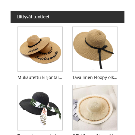
Liittyvät tuotteet
Mukautettu kirjontalevyke olkihattu
Tavallinen Floopy olkihattu