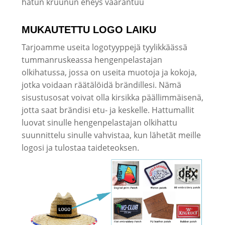
hatun kruunun eheys vaarantuu
MUKAUTETTU LOGO LAIKU
Tarjoamme useita logotyyppejä tyylikkäässä
tummanruskeassa hengenpelastajan
olkihatussa, jossa on useita muotoja ja kokoja,
jotka voidaan räätälöidä brändillesi. Nämä
sisustusosat voivat olla kirsikka päällimmäisenä,
jotta saat brändisi etu- ja keskelle. Hattumallit
luovat sinulle hengenpelastajan olkihattu
suunnittelu sinulle vahvistaa, kun lähetät meille
logosi ja tulostaa taideteoksen.