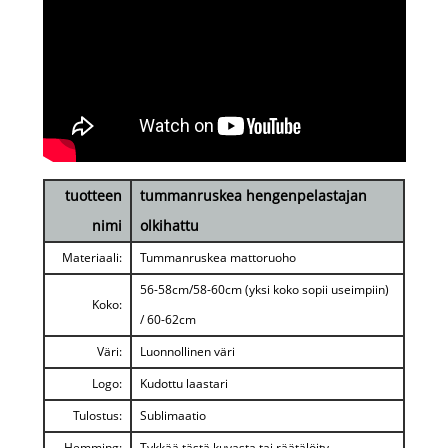
tuotteen
tummanruskea hengenpelastajan
nimi
olkihattu
Materiaali:
Tummanruskea mattoruoho
56-58cm/58-60cm (yksi koko sopii useimpiin)
Koko:
/ 60-62cm
Väri:
Luonnollinen väri
Logo:
Kudottu laastari
Tulostus:
Sublimaatio
Hemming:
Tykkää tästä kuvasta tai räätälöity