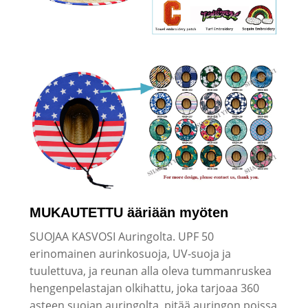
MUKAUTETTU ääriään myöten
SUOJAA KASVOSI Auringolta. UPF 50
erinomainen aurinkosuoja, UV-suoja ja
tuulettuva, ja reunan alla oleva tummanruskea
hengenpelastajan olkihattu, joka tarjoaa 360
asteen suojan auringolta, pitää auringon poissa