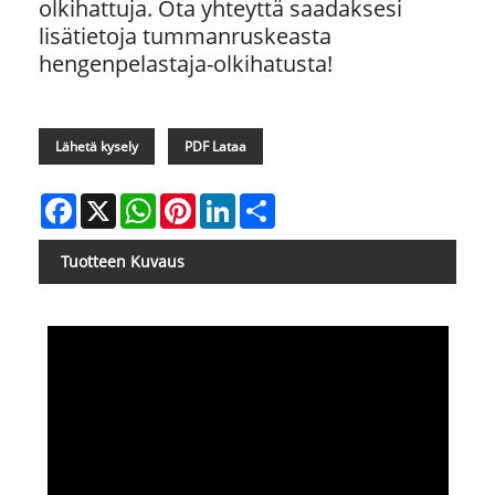
olkihattuja. Ota yhteyttä saadaksesi
lisätietoja tummanruskeasta
hengenpelastaja-olkihatusta!
Lähetä kysely
PDF Lataa
Facebook
X
WhatsApp
Pinterest
LinkedIn
Share
Tuotteen Kuvaus