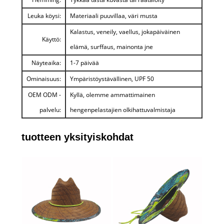
Leuka köysi:
Materiaali puuvillaa, väri musta
Kalastus, veneily, vaellus, jokapäiväinen
Käyttö:
elämä, surffaus, mainonta jne
Näyteaika:
1-7 päivää
Ominaisuus:
Ympäristöystävällinen, UPF 50
OEM ODM -
Kyllä, olemme ammattimainen
palvelu:
hengenpelastajien olkihattuvalmistaja
tuotteen yksityiskohdat