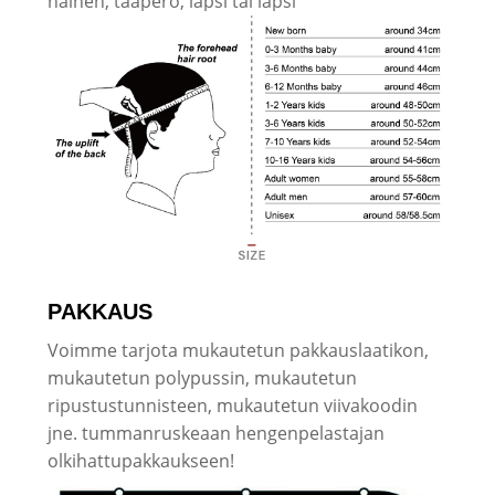
nainen, taapero, lapsi tai lapsi
PAKKAUS
Voimme tarjota mukautetun pakkauslaatikon,
mukautetun polypussin, mukautetun
ripustustunnisteen, mukautetun viivakoodin
jne. tummanruskeaan hengenpelastajan
olkihattupakkaukseen!