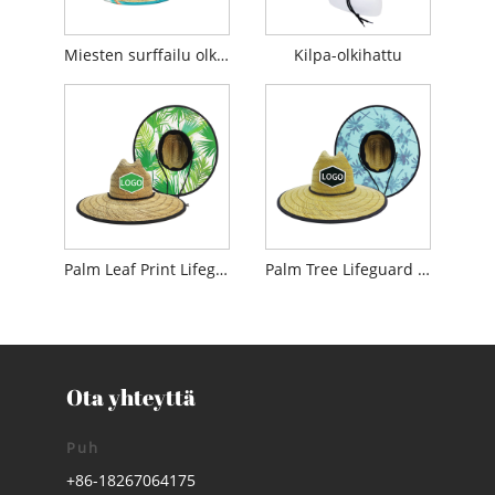
Miesten surffailu olkihattu
Kilpa-olkihattu
Palm Leaf Print Lifeguard Straw Hat
Palm Tree Lifeguard olkihattu
Ota yhteyttä
Puh
+86-18267064175