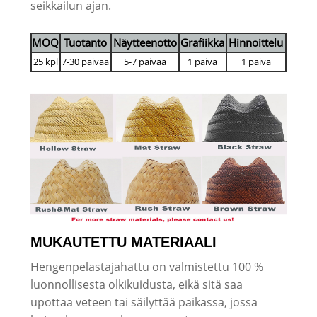
seikkailun ajan.
MOQ
Tuotanto
Näytteenotto
Grafiikka
Hinnoittelu
25 kpl
7-30 päivää
5-7 päivää
1 päivä
1 päivä
MUKAUTETTU MATERIAALI
Hengenpelastajahattu on valmistettu 100 %
luonnollisesta olkikuidusta, eikä sitä saa
upottaa veteen tai säilyttää paikassa, jossa