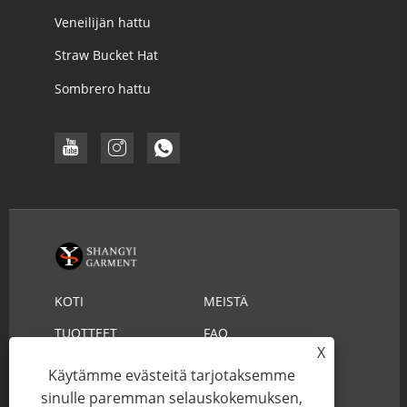
Veneilijän hattu
Straw Bucket Hat
Sombrero hattu
KOTI
MEISTÄ
TUOTTEET
FAQ
X
LADATA
LÄHETÄ KYSELY
Käytämme evästeitä tarjotaksemme
OTA YHTEYTTÄ
sinulle paremman selauskokemuksen,