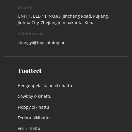
Osoite
UNIT 1, BLD 11, NO.88, Jincheng Road, Pujiang,
Jinhua City, Zhejiangin maakunta, Kiina
Sähköposti
shangyi@topclothing.net
Tuotteet
Hengenpelastajan olkihattu
Cowboy olkihattu
Floppy olkihattu
Fedora olkihattu
Visiiri hattu