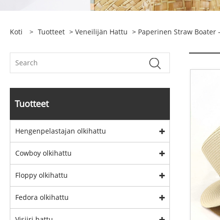
Koti
>
Tuotteet
>
Veneilijän Hattu
>
Paperinen Straw Boater 
Tuotteet
Hengenpelastajan olkihattu
Cowboy olkihattu
Floppy olkihattu
Fedora olkihattu
Visiiri hattu