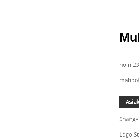
Mu
noin 23
mahdoll
Asia
Shangy
Logo St