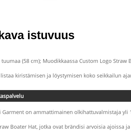
kava istuvuus
 tuumaa (58 cm); Muodikkaassa Custom Logo Straw Boa
istaa kiristämisen ja löystymisen koko seikkailun aja
kaspalvelu
i Garment on ammattimainen olkihattuvalmistaja yli
raw Boater Hat, jotka ovat brändisi arvoisia ajoissa ja 