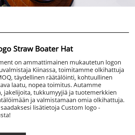
go Straw Boater Hat
ment on ammattimainen mukautetun logon
uvalmistaja Kiinassa, toimitamme olkihattuja
MOQ, täydellinen räätälöinti, kohtuullinen
ttava laatu, nopea toimitus. Autamme
ä, jakelijoita, tukkumyyjiä ja tuotemerkkien
ätälöimään ja valmistamaan omia olkihattuja.
 saadaksesi lisätietoja Custom logo -
sta!