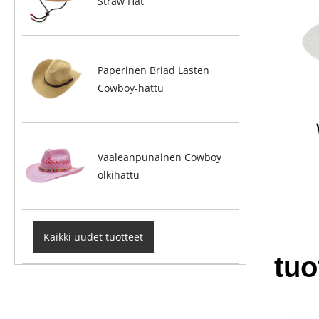
Straw Hat
Paperinen Briad Lasten
Cowboy-hattu
Vaaleanpunainen Cowboy
olkihattu
Kaikki uudet tuotteet
tuo