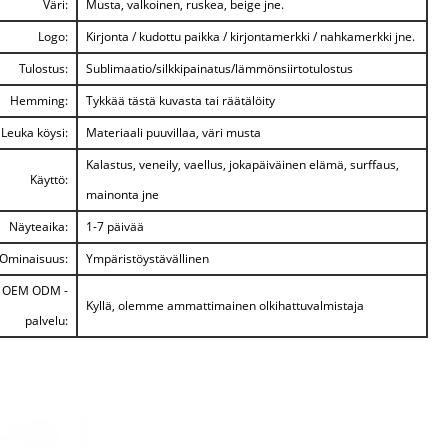
Väri:
Musta, valkoinen, ruskea, beige jne.
Logo:
Kirjonta / kudottu paikka / kirjontamerkki / nahkamerkki jne.
Tulostus:
Sublimaatio/silkkipainatus/lämmönsiirtotulostus
Hemming:
Tykkää tästä kuvasta tai räätälöity
Leuka köysi:
Materiaali puuvillaa, väri musta
Kalastus, veneily, vaellus, jokapäiväinen elämä, surffaus,
Käyttö:
mainonta jne
Näyteaika:
1-7 päivää
Ominaisuus:
Ympäristöystävällinen
OEM ODM -
Kyllä, olemme ammattimainen olkihattuvalmistaja
palvelu: