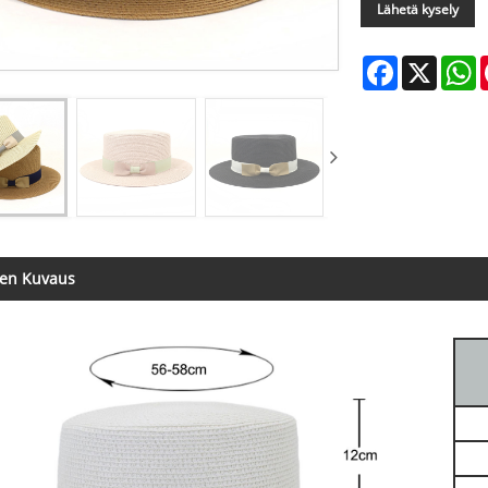
Lähetä kysely
Facebook
X
W
een Kuvaus