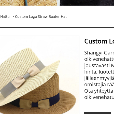
-hattu
> Custom Logo Straw Boater Hat
Custom Lo
Shangyi Gar
olkivenehatt
joustavasti 
hinta, luote
jälleenmyyji
omistajia rä
Ota yhteyttä
olkivenehatu