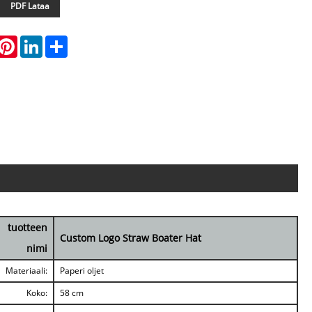
PDF Lataa
hatsApp
Pinterest
LinkedIn
Share
tuotteen
Custom Logo Straw Boater Hat
nimi
Materiaali:
Paperi oljet
Koko:
58 cm