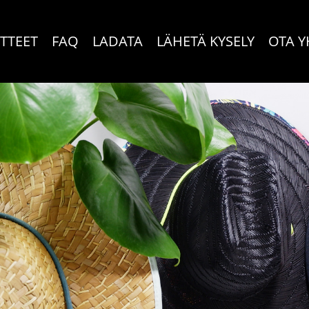
TTEET
FAQ
LADATA
LÄHETÄ KYSELY
OTA Y